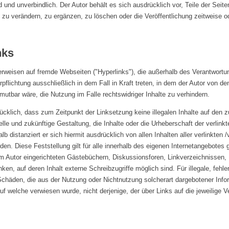
nd und unverbindlich. Der Autor behält es sich ausdrücklich vor, Teile der Sei
u verändern, zu ergänzen, zu löschen oder die Veröffentlichung zeitweise ode
nks
Verweisen auf fremde Webseiten ("Hyperlinks"), die außerhalb des Verantwort
pflichtung ausschließlich in dem Fall in Kraft treten, in dem der Autor von de
utbar wäre, die Nutzung im Falle rechtswidriger Inhalte zu verhindern.
rücklich, dass zum Zeitpunkt der Linksetzung keine illegalen Inhalte auf den 
lle und zukünftige Gestaltung, die Inhalte oder die Urheberschaft der verlink
lb distanziert er sich hiermit ausdrücklich von allen Inhalten aller verlinkten 
den. Diese Feststellung gilt für alle innerhalb des eigenen Internetangebotes
m Autor eingerichteten Gästebüchern, Diskussionsforen, Linkverzeichnissen, Ma
n, auf deren Inhalt externe Schreibzugriffe möglich sind. Für illegale, fehle
Schäden, die aus der Nutzung oder Nichtnutzung solcherart dargebotener Info
auf welche verwiesen wurde, nicht derjenige, der über Links auf die jeweilige Ve