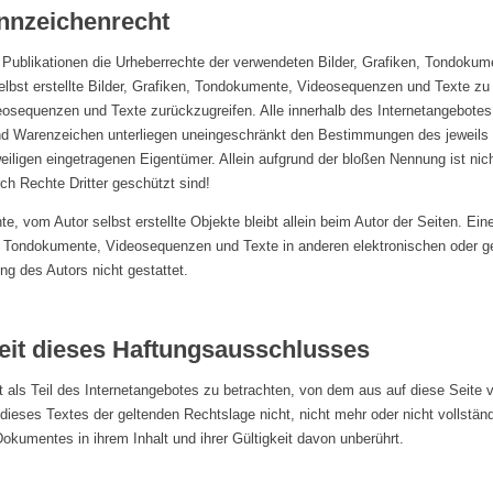
nnzeichenrecht
len Publikationen die Urheberrechte der verwendeten Bilder, Grafiken, Tondok
lbst erstellte Bilder, Grafiken, Tondokumente, Videosequenzen und Texte zu n
osequenzen und Texte zurückzugreifen. Alle innerhalb des Internetangebotes
nd Warenzeichen unterliegen uneingeschränkt den Bestimmungen des jeweils 
eiligen eingetragenen Eigentümer. Allein aufgrund der bloßen Nennung ist nic
h Rechte Dritter geschützt sind!
te, vom Autor selbst erstellte Objekte bleibt allein beim Autor der Seiten. Eine
 Tondokumente, Videosequenzen und Texte in anderen elektronischen oder ge
g des Autors nicht gestattet.
it dieses Haftungsausschlusses
 als Teil des Internetangebotes zu betrachten, von dem aus auf diese Seite 
dieses Textes der geltenden Rechtslage nicht, nicht mehr oder nicht vollständ
Dokumentes in ihrem Inhalt und ihrer Gültigkeit davon unberührt.